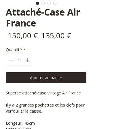
Attaché-Case Air
France
Prix
Prix
 150,00 € 
135,00 €
original
promotionnel
Quantité
*
Ajouter au panier
Superbe attaché-case vintage Air France
Il y a 2 grandes pochettes et les clefs pour
verrouiller la caisse.
Longeur : 45cm