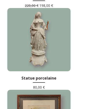
Prix original
Prix promotionnel
220,00 €
198,00 €
Statue porcelaine
Prix
80,00 €