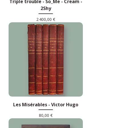
Triple trouble - So_Me - Cream -
2Shy
Prix
2 400,00 €
Les Misérables - Victor Hugo
Prix
80,00 €