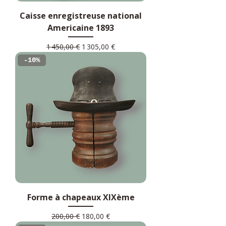
Caisse enregistreuse national
Americaine 1893
Prix original
Prix promotionnel
1 450,00 €
1 305,00 €
-10%
Forme à chapeaux XIXème
Prix original
Prix promotionnel
200,00 €
180,00 €