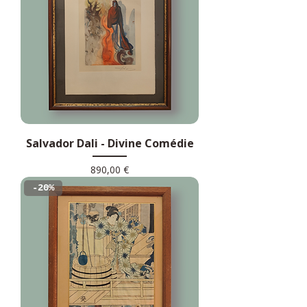
Salvador Dali - Divine Comédie
Prix
890,00 €
-20%