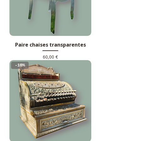
Paire chaises transparentes
Prix
60,00 €
-10%