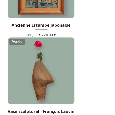
Ancienne Estampe Japonaise
Prix original
Prix promotionnel
280,00 €
224,00 €
Vendu
Vase sculptural - François Lauvin